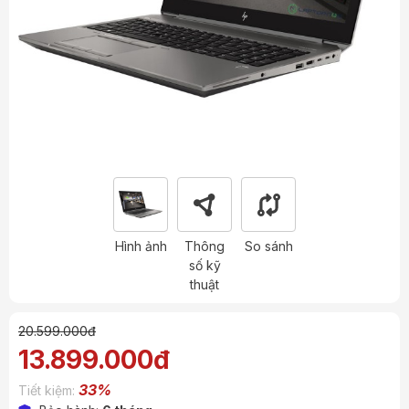
Hình ảnh
Thông
So sánh
số kỹ
thuật
20.599.000đ
13.899.000đ
33%
Tiết kiệm: