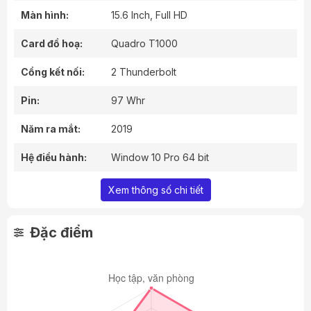
Màn hình:
15.6 Inch, Full HD
Card đồ hoạ:
Quadro T1000
Cổng kết nối:
2 Thunderbolt
Pin:
97 Whr
Năm ra mắt:
2019
Hệ điều hành:
Window 10 Pro 64 bit
Xem thông số chi tiết
Đặc điểm