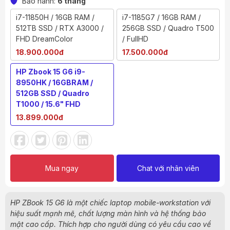
Bảo hành:
6 tháng
i7-11850H / 16GB RAM /
i7-1185G7 / 16GB RAM /
512TB SSD / RTX A3000 /
256GB SSD / Quadro T500
FHD DreamColor
/ FullHD
18.900.000đ
17.500.000đ
HP Zbook 15 G6 i9-
8950HK / 16GBRAM /
512GB SSD / Quadro
T1000 / 15.6" FHD
13.899.000đ
Mua ngay
Chat với nhân viên
HP ZBook 15 G6 là một chiếc laptop mobile-workstation với
hiệu suất mạnh mẽ, chất lượng màn hình và hệ thống bảo
mật cao cấp. Thích hợp cho người dùng có yêu cầu cao về