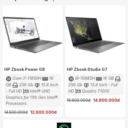
HP Zbook 15 G6 có ngoại hình gần giống với người đàn em
HP Zbook Studio G5 với cấu tạo nhôm nguyên khối kết hợp
các đường cắt cnc cực kì sắc nét và chính xác, khiến máy
trở nên mạnh mẽ và vô cùng hầm hố, một đặc điểm ngoại
hình dễ nhận ra trên các dòng máy trạm di động.
Với tông màu xám bạc toát lên vẻ sang trọng cùng với logo
HP
được thiết kế hoàn toàn mới để phân biệt phân khúc
cao cấp mà HP đã hướng đến từ lâu cho dòng sản phẩm
này.
HP Zbook Power G8
HP Zbook Studio G7
Core i7-11850H
16
i9-10885H
16 GB
GB
256 Gb
15.6 Inch
256 Gb
15.6 Inch - Full
- Full HD
Intel® UHD
HD
Quadro T1000
Graphics for 11th Gen Intel®
16.800.000đ
14.800.000đ
Processors
14.500.000đ
12.600.000đ