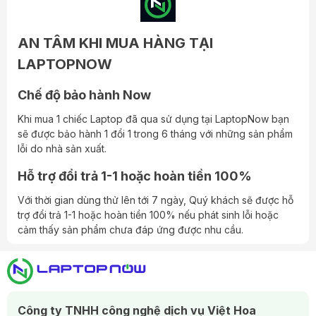
AN TÂM KHI MUA HÀNG TẠI
LAPTOPNOW
Chế độ bảo hành Now
Khi mua 1 chiếc Laptop đã qua sử dụng tại LaptopNow bạn
sẽ được bảo hành 1 đổi 1 trong 6 tháng với những sản phẩm
lỗi do nhà sản xuất.
Dễ dàng phân biệt dòng sản phẩm cao cấp qua logo HP
được thiết kế mới
Hỗ trợ đổi trả 1-1 hoặc hoàn tiền 100%
Với thời gian dùng thử lên tới 7 ngày, Quý khách sẽ được hỗ
Nắp máy HP Zbook 15 G6 là nhôm nguyên khối sơn màu
trợ đổi trả 1-1 hoặc hoàn tiền 100% nếu phát sinh lỗi hoặc
xám bạc, với vẻ ngoài vuông vắn và cắt vát xéo hai cạnh tại
cảm thấy sản phẩm chưa đáp ứng được nhu cầu.
vị trí gần bản lề. Tại đỉnh nắp là phần viền ăng ten được ráp
nối một cách rất tinh tế, tạo thêm điểm nhấn cho phần ngoại
hình.
Bản lề trung tâm liền mạch, được sơn màu xám bạc như
Công ty TNHH công nghệ dịch vụ Việt Hoa
tổng thể máy, tạo cảm giác gập mở màn hình một cách