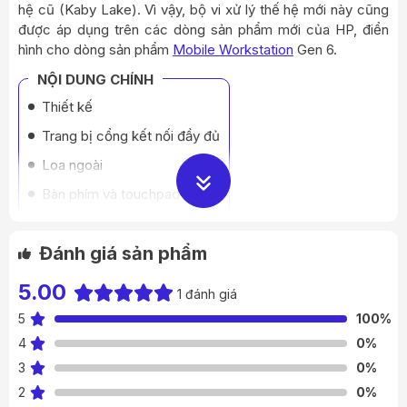
hệ cũ (Kaby Lake). Vì vậy, bộ vi xử lý thế hệ mới này cũng
được áp dụng trên các dòng sản phẩm mới của HP, điển
hình cho dòng sản phẩm
Mobile Workstation
Gen 6.
NỘI DUNG CHÍNH
Thiết kế
Trang bị cổng kết nối đầy đủ
Loa ngoài
Bàn phím và touchpad
Màn hình
Đánh giá sản phẩm
Nhiều option cho cấu hình
Tổng kết
5.00
1 đánh giá
5
100%
4
0%
3
0%
2
0%