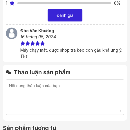
1
0%
Đánh giá
Đào Văn Khương
16 tháng 05, 2024
Máy chạy mát, được shop tra keo con gấu khá ưng ý.
Tks!
Thảo luận sản phẩm
HP Zbook 15 G6 có thiết kế mạnh mẽ với lớp vỏ nhôm
cứng cáp.
Thiết kế
Về tổng thể thiết kế của năm 2018, HP đã thiết kế hoàn
Sản phẩm tương tự
toàn mới cho dòng sản phẩm Mobile Workstation của mình,