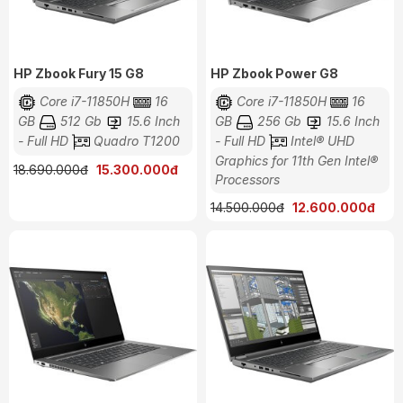
HP Zbook Fury 15 G8
HP Zbook Power G8
Core i7-11850H
16
Core i7-11850H
16
GB
512 Gb
15.6 Inch
GB
256 Gb
15.6 Inch
- Full HD
Quadro T1200
- Full HD
Intel® UHD
Graphics for 11th Gen Intel®
18.690.000đ
15.300.000đ
Processors
14.500.000đ
12.600.000đ