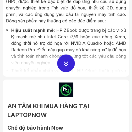
(HP), được thiết kế đặc biệt để đáp ứng nhu cầu sử dụng
chuyên nghiệp trong lĩnh vực đồ họa, thiết kế 3D, dựng
phim, và các ứng dụng yêu cầu tài nguyên máy tính cao.
Dòng sản phẩm này thường có các đặc điểm sau:
Hiệu suất mạnh mẽ
: HP ZBook được trang bị các vi xử
lý mạnh mẽ như Intel Core i7/i9 hoặc các dòng Xeon,
đồng thời hỗ trợ đồ họa rời NVIDIA Quadro hoặc AMD
Radeon Pro. Điều này giúp máy có khả năng xử lý đồ họa
và tính toán nhanh chóng, đáp ứng tốt các yêu cầu công
việc chuyên nghiệp.
Thiết kế chắc chắn và bền bỉ
: HP ZBook thường có vỏ
ngoài được làm từ các vật liệu bền như hợp kim magie
hoặc nhựa cứng, mang lại độ bền và độ chịu lực tốt, phù
hợp với việc di chuyển thường xuyên hoặc sử dụng trong
môi trường công nghiệp.
Màn hình chất lượng cao
: Đa số các model HP ZBook
AN TÂM KHI MUA HÀNG TẠI
được trang bị màn hình chất lượng cao với độ phân giải
LAPTOPNOW
Full HD hoặc cao hơn, đảm bảo màu sắc chân thực và
góc nhìn rộng, phù hợp cho công việc đồ họa và thiết kế.
Chế độ bảo hành Now
Tính năng mở rộng và kết nối
: HP ZBook thường có