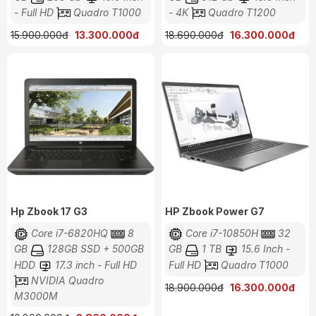
- Full HD
Quadro T1000
- 4K
Quadro T1200
15.900.000đ
13.300.000đ
18.690.000đ
16.300.000đ
Hp Zbook 17 G3
HP Zbook Power G7
Core i7-6820HQ
8
Core i7-10850H
32
GB
128GB SSD + 500GB
GB
1 TB
15.6 Inch -
HDD
17.3 inch - Full HD
Full HD
Quadro T1000
NVIDIA Quadro
18.900.000đ
16.300.000đ
M3000M