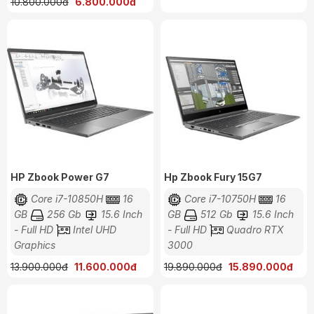
10.800.000đ
6.800.000đ
HP Zbook Power G7
Hp Zbook Fury 15G7
Core i7-10850H
16
Core i7-10750H
16
GB
256 Gb
15.6 Inch
GB
512 Gb
15.6 Inch
- Full HD
Intel UHD
- Full HD
Quadro RTX
Graphics
3000
13.900.000đ
11.600.000đ
19.890.000đ
15.890.000đ