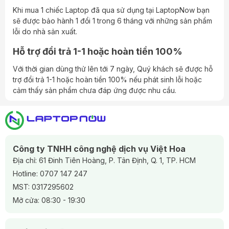
Khi mua 1 chiếc Laptop đã qua sử dụng tại LaptopNow bạn
các cổng kết nối đa dạng như USB-C, Thunderbolt,
sẽ được bảo hành 1 đổi 1 trong 6 tháng với những sản phẩm
HDMI, và RJ45, giúp kết nối với các thiết bị ngoại vi và
lỗi do nhà sản xuất.
mạng dễ dàng. Ngoài ra, chúng cũng hỗ trợ các tính
năng mở rộng như RAM và ổ cứng SSD để người dùng có
Hỗ trợ đổi trả 1-1 hoặc hoàn tiền 100%
thể nâng cấp máy tính theo nhu cầu sử dụng.
Với thời gian dùng thử lên tới 7 ngày, Quý khách sẽ được hỗ
Phần mềm và hệ điều hành
: HP ZBook thường được
trợ đổi trả 1-1 hoặc hoàn tiền 100% nếu phát sinh lỗi hoặc
cài đặt sẵn hệ điều hành Windows hoặc các phiên bản
cảm thấy sản phẩm chưa đáp ứng được nhu cầu.
Linux phổ biến, cùng với các ứng dụng hữu ích từ HP như
HP Performance Advisor để tối ưu hóa hiệu suất máy
tính.
Tóm lại, HP ZBook là sự lựa chọn hàng đầu cho các chuyên
gia trong lĩnh vực đồ họa, thiết kế và các ứng dụng công
Công ty TNHH công nghệ dịch vụ Việt Hoa
nghệ cao khác, nhờ vào hiệu suất mạnh mẽ, thiết kế bền bỉ
Địa chỉ: 61 Đinh Tiên Hoàng, P. Tân Định, Q. 1, TP. HCM
và tính năng linh hoạt phục vụ nhu cầu công việc chuyên
Hotline:
0707 147 247
nghiệp.
MST: 0317295602
Mở cửa: 08:30 - 19:30