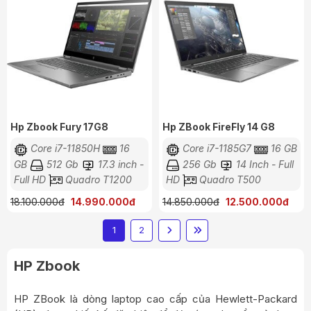
Hp Zbook Fury 17G8
Hp ZBook FireFly 14 G8
Core i7-11850H
16
Core i7-1185G7
16 GB
GB
512 Gb
17.3 inch -
256 Gb
14 Inch - Full
Full HD
Quadro T1200
HD
Quadro T500
18.100.000đ
14.990.000đ
14.850.000đ
12.500.000đ
1
2
HP Zbook
HP ZBook là dòng laptop cao cấp của Hewlett-Packard