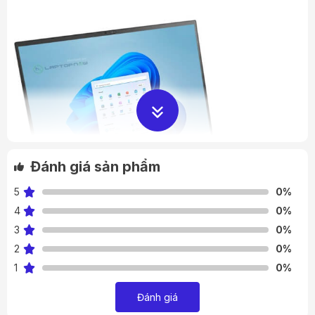
Đánh giá sản phẩm
5
0%
4
0%
3
0%
2
0%
1
0%
🔍 Thiết kế mỏng nhẹ ấn tượng
Đánh giá