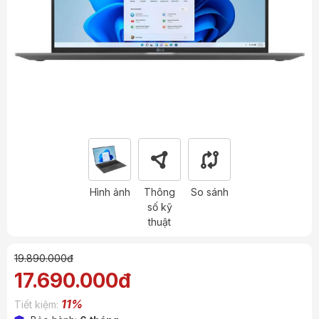
Hình ảnh
Thông
So sánh
số kỹ
thuật
19.890.000đ
17.690.000đ
11%
Tiết kiệm: