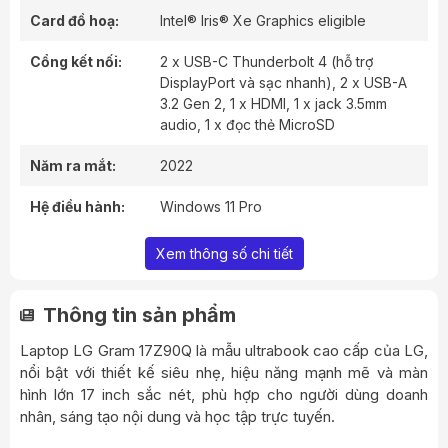
Card đồ hoạ:
Intel® Iris® Xe Graphics eligible
Cổng kết nối:
2 x USB-C Thunderbolt 4 (hỗ trợ
DisplayPort và sạc nhanh), 2 x USB-A
3.2 Gen 2, 1 x HDMI, 1 x jack 3.5mm
audio, 1 x đọc thẻ MicroSD
Năm ra mắt:
2022
Hệ điều hành:
Windows 11 Pro
Xem thông số chi tiết
Thông tin sản phẩm
Laptop LG Gram 17Z90Q là mẫu ultrabook cao cấp của LG,
nổi bật với thiết kế siêu nhẹ, hiệu năng mạnh mẽ và màn
hình lớn 17 inch sắc nét, phù hợp cho người dùng doanh
nhân, sáng tạo nội dung và học tập trực tuyến.