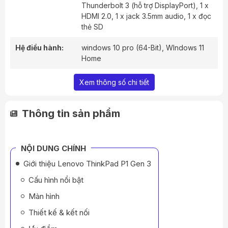
Thunderbolt 3 (hỗ trợ DisplayPort), 1 x
HDMI 2.0, 1 x jack 3.5mm audio, 1 x đọc
thẻ SD
Hệ điều hành:
windows 10 pro (64-Bit), WIndows 11
Home
Xem thông số chi tiết
Thông tin sản phẩm
NỘI DUNG CHÍNH
Giới thiệu Lenovo ThinkPad P1 Gen 3
Cấu hình nổi bật
Màn hình
Thiết kế & kết nối