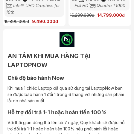
Intel® UHD Graphics for
- Full HD
Quadro T1000
Độ sáng cao, màu sắc chính xác, hỗ trợ Dolby Vision –
10th
phù hợp cho công việc thiết kế chuyên nghiệp.
16.299.000đ
14.799.000đ
10.890.000đ
9.490.000đ
Thiết kế & kết nối
Trọng lượng khoảng 1.7kg, dày ~18mm – rất mỏng nhẹ
trong phân khúc workstation.
Pin cao, đủ cho công việc di động.
AN TÂM KHI MUA HÀNG TẠI
Cổng kết nối đa dạng: 2 USB-A, 2 Thunderbolt 3, HDMI
2.0, khe SD, jack tai nghe.
LAPTOPNOW
Wi-Fi 6, Bluetooth 5
Chế độ bảo hành Now
Ưu điểm
Khi mua 1 chiếc Laptop đã qua sử dụng tại LaptopNow bạn
Hiệu năng mạnh mẽ, đặc biệt với cấu hình i9.
sẽ được bảo hành 1 đổi 1 trong 6 tháng với những sản phẩm
Thiết kế mỏng nhẹ, dễ mang theo.
lỗi do nhà sản xuất.
Màn hình chất lượng cao, hiển thị chuẩn màu.
Hỗ trợ đổi trả 1-1 hoặc hoàn tiền 100%
Bền bỉ theo chuẩn ThinkPad, bàn phím và TrackPoint đặc
trưng.
Với thời gian dùng thử lên tới 7 ngày, Quý khách sẽ được hỗ
trợ đổi trả 1-1 hoặc hoàn tiền 100% nếu phát sinh lỗi hoặc
Lưu ý