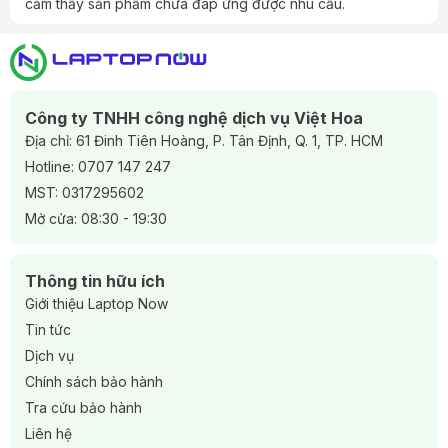
cảm thấy sản phẩm chưa đáp ứng được nhu cầu.
Máy có thể nóng và quạt hơi ồn khi chạy tác vụ nặng.
Pin thực tế giảm nhanh nếu dùng bản màn 4K/OLED hoặc
chạy GPU rời nhiều.
Công ty TNHH công nghệ dịch vụ Việt Hoa
Địa chỉ: 61 Đinh Tiên Hoàng, P. Tân Định, Q. 1, TP. HCM
Hotline:
0707 147 247
MST: 0317295602
Mở cửa: 08:30 - 19:30
Thông tin hữu ích
Giới thiệu Laptop Now
Tin tức
Dịch vụ
Chính sách bảo hành
Tra cứu bảo hành
Liên hệ