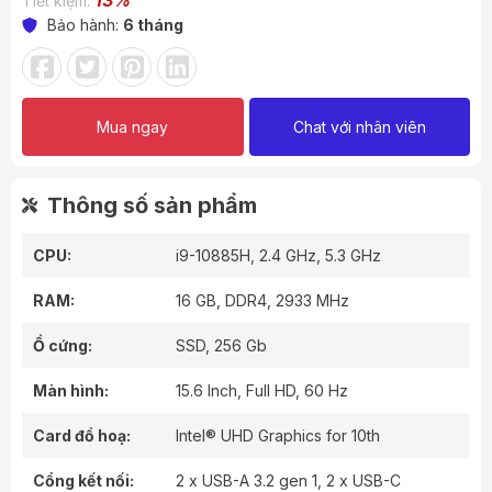
13%
Tiết kiệm:
Bảo hành:
6 tháng
Mua ngay
Chat với nhân viên
Thông số sản phẩm
CPU:
i9-10885H, 2.4 GHz, 5.3 GHz
RAM:
16 GB, DDR4, 2933 MHz
Ổ cứng:
SSD, 256 Gb
Màn hình:
15.6 Inch, Full HD, 60 Hz
Card đồ hoạ:
Intel® UHD Graphics for 10th
Cổng kết nối:
2 x USB-A 3.2 gen 1, 2 x USB-C