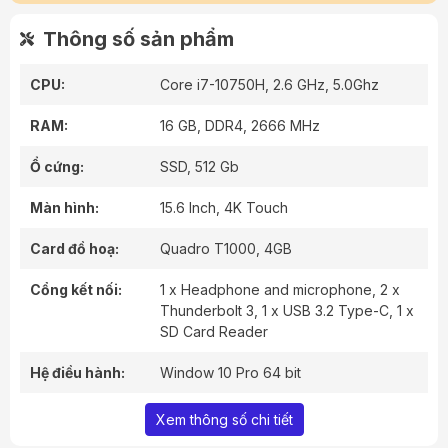
Thông số sản phẩm
CPU:
Core i7-10750H, 2.6 GHz, 5.0Ghz
RAM:
16 GB, DDR4, 2666 MHz
Ổ cứng:
SSD, 512 Gb
Màn hình:
15.6 Inch, 4K Touch
Card đồ hoạ:
Quadro T1000, 4GB
Cổng kết nối:
1 x Headphone and microphone, 2 x
Thunderbolt 3, 1 x USB 3.2 Type-C, 1 x
SD Card Reader
Hệ điều hành:
Window 10 Pro 64 bit
Xem thông số chi tiết