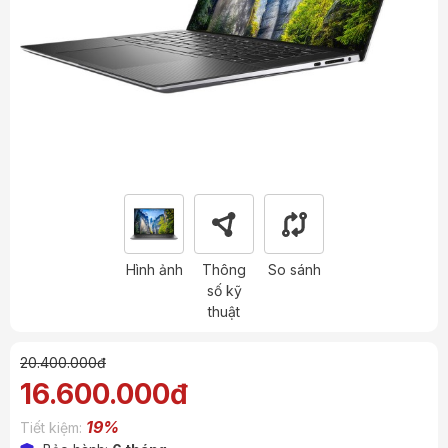
Hình ảnh
Thông
So sánh
số kỹ
thuật
20.400.000đ
16.600.000đ
19%
Tiết kiệm: