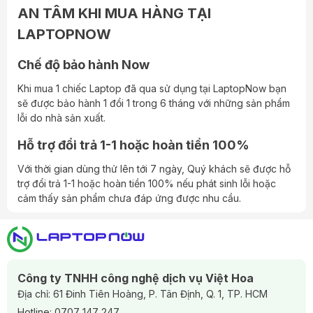
Chạy ổn định với RAM ECC
– chống lỗi bộ nhớ, đảm
AN TÂM KHI MUA HÀNG TẠI
bảo an toàn cho dữ liệu kỹ thuật
LAPTOPNOW
Chứng nhận ISV
– tương thích tốt với phần mềm chuyên
ngành
Chế độ bảo hành Now
Khi mua 1 chiếc Laptop đã qua sử dụng tại LaptopNow bạn
sẽ được bảo hành 1 đổi 1 trong 6 tháng với những sản phẩm
lỗi do nhà sản xuất.
Hỗ trợ đổi trả 1-1 hoặc hoàn tiền 100%
Với thời gian dùng thử lên tới 7 ngày, Quý khách sẽ được hỗ
trợ đổi trả 1-1 hoặc hoàn tiền 100% nếu phát sinh lỗi hoặc
cảm thấy sản phẩm chưa đáp ứng được nhu cầu.
Công ty TNHH công nghệ dịch vụ Việt Hoa
Địa chỉ: 61 Đinh Tiên Hoàng, P. Tân Định, Q. 1, TP. HCM
Hotline:
0707 147 247