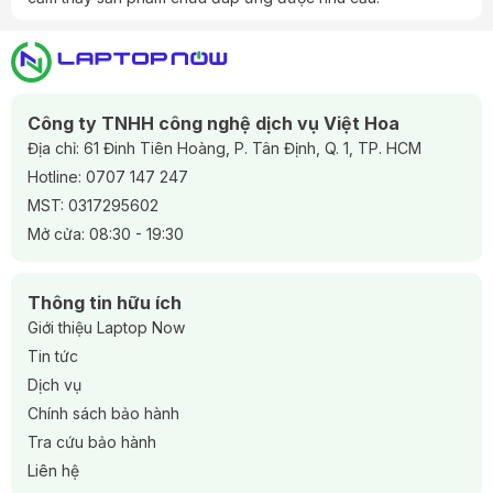
Dell Latitude 7420 i7
là một lựa chọn lý tưởng cho các
chuyên gia và doanh nhân cần một chiếc laptop mạnh mẽ,
di động và đáng tin cậy. Với thiết kế sang trọng, hiệu suất ấn
tượng và tính năng bảo mật cao, nó là công cụ hỗ trợ đắc
lực cho công việc và học tập.
Công ty TNHH công nghệ dịch vụ Việt Hoa
Địa chỉ: 61 Đinh Tiên Hoàng, P. Tân Định, Q. 1, TP. HCM
Hotline:
0707 147 247
MST: 0317295602
Mở cửa: 08:30 - 19:30
Thông tin hữu ích
Giới thiệu Laptop Now
Tin tức
Dịch vụ
Chính sách bảo hành
Tra cứu bảo hành
Liên hệ