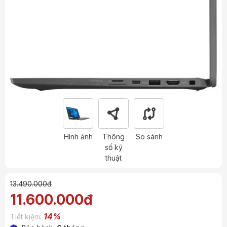
Hình ảnh
Thông
So sánh
số kỹ
thuật
13.490.000đ
11.600.000đ
14%
Tiết kiệm: