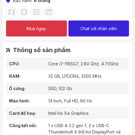
Bảo hành:
6 tháng
Mua ngay
Chat với nhân viên
Thông số sản phẩm
CPU:
Core i7-1165G7, 2.80 GHz, 4.70GHz
RAM:
32 GB, LPDDR4, 3200 MHz
Ổ cứng:
SSD, 512 Gb
Màn hình:
14 Inch, Full HD, 60 Hz
Card đồ hoạ:
Intel Iris Xe Graphics
Cổng kết nối:
1 x USB-A 3.2 gen 1, 2 x USB-C
Thunderbolt 4 (hỗ trợ DisplayPort và