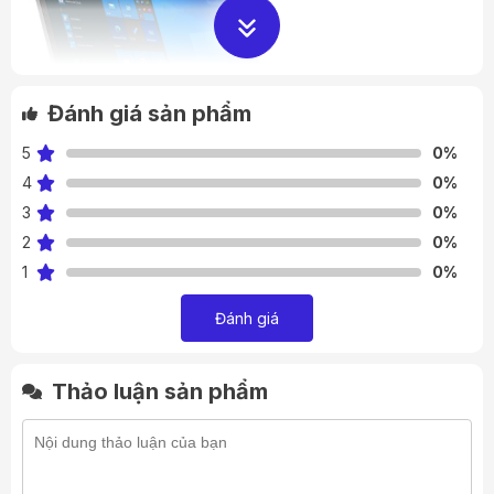
Đánh giá sản phẩm
5
0%
4
0%
3
0%
2
0%
1
0%
Thiết kế
Đánh giá
Vẻ ngoài
: Latitude 7420 có thiết kế thanh lịch với vỏ kim
loại chắc chắn, mang lại cảm giác sang trọng và chuyên
Thảo luận sản phẩm
nghiệp.
Kích thước và trọng lượng
: Mỏng nhẹ, dễ dàng mang
theo trong túi xách.