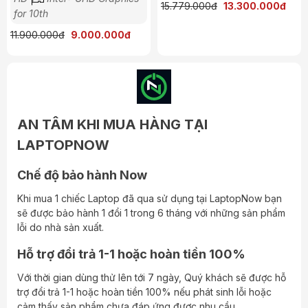
15.779.000đ
13.300.000đ
for 10th
Kết nối
11.900.000đ
9.000.000đ
Cổng kết nối
: Đầy đủ các cổng USB, HDMI,
Thunderbolt 4, và khe cắm thẻ SD, giúp kết nối với nhiều
thiết bị ngoại vi.
Wi-Fi 6
: Cung cấp khả năng kết nối không dây nhanh
chóng và ổn định.
AN TÂM KHI MUA HÀNG TẠI
Tính năng bảo mật
LAPTOPNOW
Cảm biến vân tay và camera IR
: Tích hợp trên máy,
giúp bảo vệ dữ liệu cá nhân và hỗ trợ đăng nhập an toàn.
Chế độ bảo hành Now
Công nghệ bảo mật Dell SafeGuard
: Bảo vệ dữ liệu
Khi mua 1 chiếc Laptop đã qua sử dụng tại LaptopNow bạn
và thông tin người dùng hiệu quả.
sẽ được bảo hành 1 đổi 1 trong 6 tháng với những sản phẩm
Thời gian pin
lỗi do nhà sản xuất.
Pin
: Thời gian sử dụng lên đến 14 giờ hoặc hơn tùy thuộc
Hỗ trợ đổi trả 1-1 hoặc hoàn tiền 100%
vào cấu hình và mức sử dụng.
Với thời gian dùng thử lên tới 7 ngày, Quý khách sẽ được hỗ
Tóm tắt
trợ đổi trả 1-1 hoặc hoàn tiền 100% nếu phát sinh lỗi hoặc
cảm thấy sản phẩm chưa đáp ứng được nhu cầu.