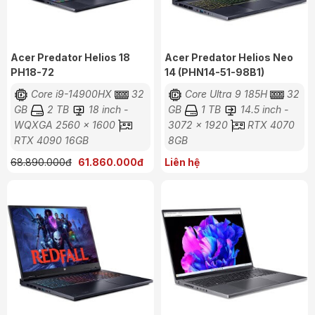
Acer Predator Helios 18
Acer Predator Helios Neo
PH18-72
14 (PHN14-51-98B1)
Core i9-14900HX
32
Core Ultra 9 185H
32
GB
2 TB
18 inch -
GB
1 TB
14.5 inch -
WQXGA 2560 x 1600
3072 x 1920
RTX 4070
RTX 4090 16GB
8GB
68.890.000đ
61.860.000đ
Liên hệ