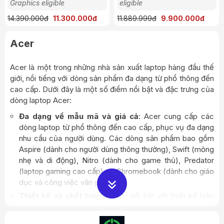
Graphics eligible
eligible
14.390.000đ
11.300.000đ
11.889.999đ
9.900.000đ
Acer
Acer là một trong những nhà sản xuất laptop hàng đầu thế
giới, nổi tiếng với dòng sản phẩm đa dạng từ phổ thông đến
cao cấp. Dưới đây là một số điểm nổi bật và đặc trưng của
dòng laptop Acer:
Đa dạng về mẫu mã và giá cả
: Acer cung cấp các
dòng laptop từ phổ thông đến cao cấp, phục vụ đa dạng
nhu cầu của người dùng. Các dòng sản phẩm bao gồm
Aspire (dành cho người dùng thông thường), Swift (mỏng
nhẹ và di động), Nitro (dành cho game thủ), Predator
(laptop gaming cao cấp) và Chromebook (dành cho giáo
dục và công việc văn phòng).
Thiết kế và chất lượng
: Acer nổi bật với thiết kế hiện
đại và chất lượng vật liệu xây dựng. Các dòng laptop như
Swift và Aspire thường có thiết kế mỏng nhẹ, dễ dàng