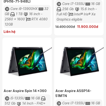
(PH16-71-948L)
Core I7-1355U
16 GB
Core i9-13900HX
32
256 Gb
15.6 Inch -
GB
1 TB
16 inch -
Full HD
Intel® Iris® Xe
2560 x 1600
RTX 4080
Graphics eligible
12GB
14.490.000đ
11.900.000đ
Liên hệ
Acer Aspire Spin 14 x360
Acer Aspire A5SP14-
51MTN
i5-1335U
16 GB
Core I7-1355U
16 GB
512 Gb
14 Inch - FHD+