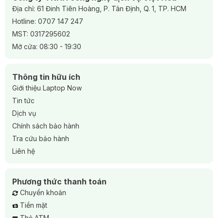
Địa chỉ: 61 Đinh Tiên Hoàng, P. Tân Định, Q. 1, TP. HCM
Center để hỗ trợ người dùng trong quá trình sử dụng.
Hotline:
0707 147 247
Tóm lại, Acer là một trong những lựa chọn phổ biến cho
MST: 0317295602
người dùng laptop với sự đa dạng về mẫu mã, hiệu suất và
Mở cửa: 08:30 - 19:30
giá cả phù hợp. Dòng sản phẩm của Acer không chỉ đáp
ứng nhu cầu công việc và học tập mà còn phù hợp cho các
hoạt động giải trí và gaming.
Thông tin hữu ích
Giới thiệu Laptop Now
Tin tức
Dịch vụ
Chính sách bảo hành
Tra cứu bảo hành
Liên hệ
Phương thức thanh toán
Chuyển khoản
Tiền mặt
Thẻ ATM