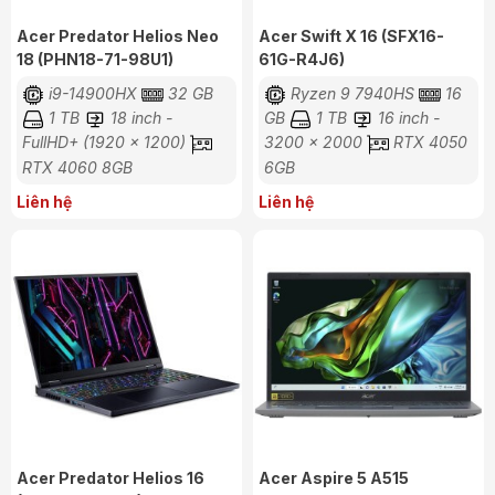
Acer Predator Helios Neo
Acer Swift X 16 (SFX16-
18 (PHN18-71-98U1)
61G-R4J6)
i9-14900HX
32 GB
Ryzen 9 7940HS
16
1 TB
18 inch -
GB
1 TB
16 inch -
FullHD+ (1920 x 1200)
3200 x 2000
RTX 4050
RTX 4060 8GB
6GB
Liên hệ
Liên hệ
Acer Predator Helios 16
Acer Aspire 5 A515